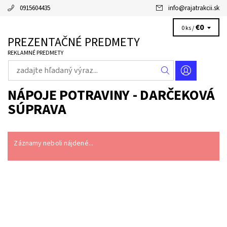
0915604435
info
@
rajatrakcii.sk
€0
0 ks /
PREZENTAČNÉ PREDMETY
REKLAMNÉ PREDMETY
NÁPOJE POTRAVINY - DARČEKOVÁ
SÚPRAVA
Záznamy neboli nájdené...