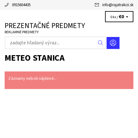
0915604435
info
@
rajatrakcii.sk
€0
0 ks /
PREZENTAČNÉ PREDMETY
REKLAMNÉ PREDMETY
METEO STANICA
Záznamy neboli nájdené...