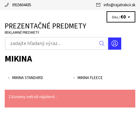
0915604435
info
@
rajatrakcii.sk
€0
0 ks /
PREZENTAČNÉ PREDMETY
REKLAMNÉ PREDMETY
MIKINA
MIKINA STANDARD
MIKINA FLEECE
Záznamy neboli nájdené...