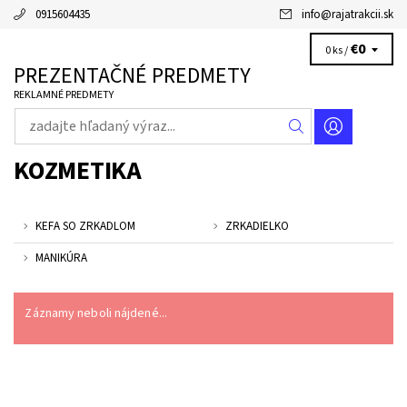
0915604435
info
@
rajatrakcii.sk
€0
0 ks /
PREZENTAČNÉ PREDMETY
REKLAMNÉ PREDMETY
KOZMETIKA
KEFA SO ZRKADLOM
ZRKADIELKO
MANIKÚRA
Záznamy neboli nájdené...