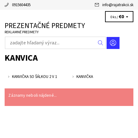
0915604435
info
@
rajatrakcii.sk
€0
0 ks /
PREZENTAČNÉ PREDMETY
REKLAMNÉ PREDMETY
KANVICA
KANVIČKA SO ŠÁLKOU 2 V 1
KANVIČKA
Záznamy neboli nájdené...