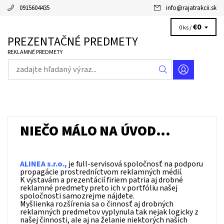
0915604435
info
@
rajatrakcii.sk
€0
0 ks /
PREZENTAČNÉ PREDMETY
REKLAMNÉ PREDMETY
NIEČO MÁLO NA ÚVOD...
ALINEA s.r.o.,
je full-servisová spoločnosť na podporu
propagácie prostredníctvom reklamných médií.
K výstavám a prezentácií firiem patria aj drobné
reklamné predmety preto ich v portfóliu našej
spoločnosti samozrejme nájdete.
Myšlienka rozšírenia sa o činnosť aj drobných
reklamných predmetov vyplynula tak nejak logicky z
našej činnosti, ale aj na želanie niektorých našich