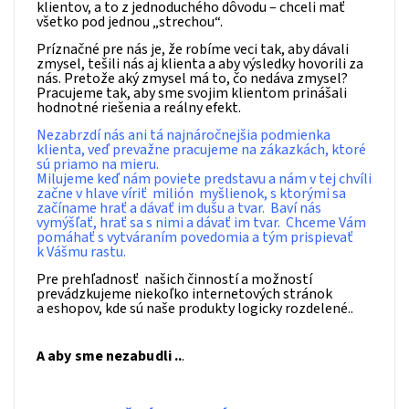
klientov, a to z jednoduchého dôvodu – chceli mať
všetko pod jednou „strechou“.
Príznačné pre nás je, že robíme veci tak, aby dávali
zmysel, tešili nás aj klienta a aby výsledky hovorili za
nás. Pretože aký zmysel má to, čo nedáva zmysel?
Pracujeme tak, aby sme svojim klientom prinášali
hodnotné riešenia a reálny efekt.
Nezabrzdí nás ani tá najnáročnejšia podmienka
klienta, veď prevažne pracujeme na zákazkách, ktoré
sú priamo na mieru.
Milujeme keď nám poviete predstavu a nám v tej chvíli
začne v hlave víriť milión myšlienok, s ktorými sa
začíname hrať a dávať im dušu a tvar. Baví nás
vymýšľať, hrať sa s nimi a dávať im tvar. Chceme Vám
pomáhať s vytváraním povedomia a tým prispievať
k Vášmu rastu.
Pre prehľadnosť našich činností a možností
prevádzkujeme niekoľko internetových stránok
a eshopov, kde sú naše produkty logicky rozdelené..
A aby sme nezabudli ..
.