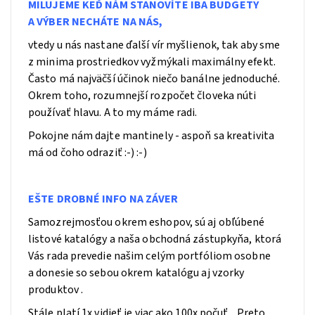
MILUJEME KEĎ
NÁ
M STANOVÍTE IBA BUDGETY
A VÝBER NECHÁTE NA NÁS,
vtedy u nás nastane ďalší vír myšlienok, tak aby sme
z minima prostriedkov vyžmýkali maximálny efekt.
Často má najväčší účinok niečo banálne jednoduché.
Okrem toho, rozumnejší rozpočet človeka núti
používať hlavu. A to my máme radi.
Pokojne nám dajte mantinely - aspoň sa kreativita
má od čoho odraziť :-) :-)
EŠTE DROBNÉ INFO NA ZÁVER
Samozrejmosťou okrem eshopov, sú aj obľúbené
listové katalógy a naša obchodná zástupkyňa, ktorá
Vás rada prevedie našim celým portfóliom osobne
a donesie so sebou okrem katalógu aj vzorky
produktov .
Stále platí 1x vidieť je viac ako 100x počuť ...Preto