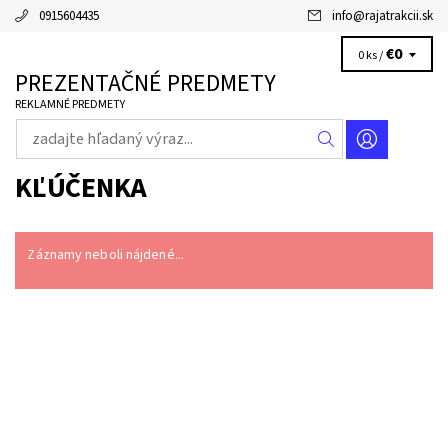
0915604435
info
@
rajatrakcii.sk
€0
0 ks /
PREZENTAČNÉ PREDMETY
REKLAMNÉ PREDMETY
KĽÚČENKA
Záznamy neboli nájdené...